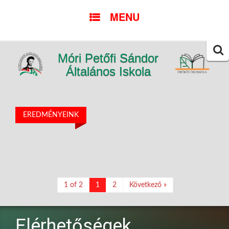
SKIP
MENU
TO
CONTENT
Móri Petőfi Sándor
Searc
for:
Általános Iskola
EREDMÉNYEINK
1 of 2
1
2
Következő »
Elérhetőségek