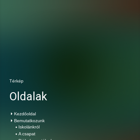
Térkép
Oldalak
Kezdőoldal
Bemutatkozunk
Iskolánkról
A csapat