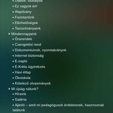
Diákok: osztályok
Ez vagyok én!
Alapítvány
Fenntartónk
Elérhetőségek
Tanúsítványaink
Mindennapjaink
Órarendek
Csengetési rend
Dokumentumok, nyomtatványok
Internet biztonság
E-napló
E-Kréta ügyintézés
Havi étlap
Ökoiskola
Kötelező olvasmányok
Mi újság nálunk?
Híreink
Galéria
Ajánló – amit mi pedagógusok érdekesnek, hasznosnak
találunk