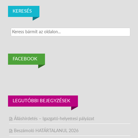
KERESÉS
Search
for:
FACEBOOK
LEGUTÓBBI BEJEGYZÉSEK
Álláshirdetés – Igazgató-helyettesi pályázat
Beszámoló HATÁRTALANUL 2026