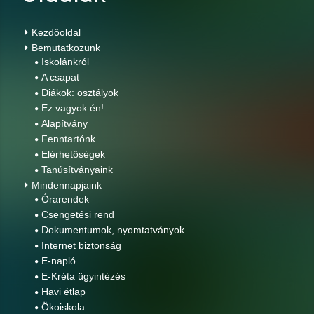
Kezdőoldal
Bemutatkozunk
Iskolánkról
A csapat
Diákok: osztályok
Ez vagyok én!
Alapítvány
Fenntartónk
Elérhetőségek
Tanúsítványaink
Mindennapjaink
Órarendek
Csengetési rend
Dokumentumok, nyomtatványok
Internet biztonság
E-napló
E-Kréta ügyintézés
Havi étlap
Ökoiskola