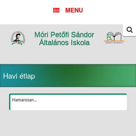
SKIP
MENU
TO
CONTENT
Móri Petőfi Sándor
Searc
for:
Általános Iskola
Havi étlap
Hamarosan…