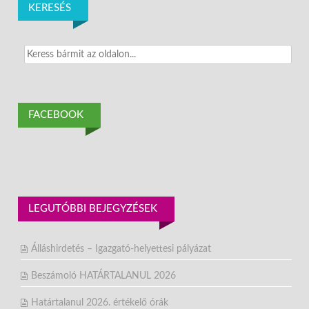
KERESÉS
Search
for:
FACEBOOK
LEGUTÓBBI BEJEGYZÉSEK
Álláshirdetés – Igazgató-helyettesi pályázat
Beszámoló HATÁRTALANUL 2026
Határtalanul 2026. értékelő órák