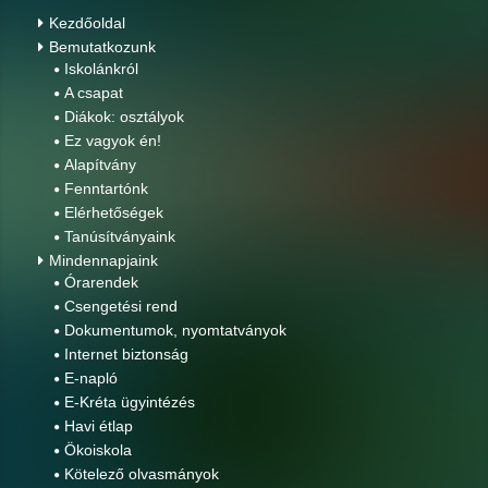
Kezdőoldal
Bemutatkozunk
Iskolánkról
A csapat
Diákok: osztályok
Ez vagyok én!
Alapítvány
Fenntartónk
Elérhetőségek
Tanúsítványaink
Mindennapjaink
Órarendek
Csengetési rend
Dokumentumok, nyomtatványok
Internet biztonság
E-napló
E-Kréta ügyintézés
Havi étlap
Ökoiskola
Kötelező olvasmányok