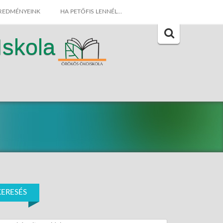
REDMÉNYEINK
HA PETŐFIS LENNÉL…
Iskola
Search
for:
KERESÉS