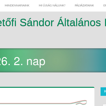
MINDENNAPJAINK
MI ÚJSÁG NÁLUNK?
PÁLYÁZATAINK
E
tőfi Sándor Általános 
6. 2. nap