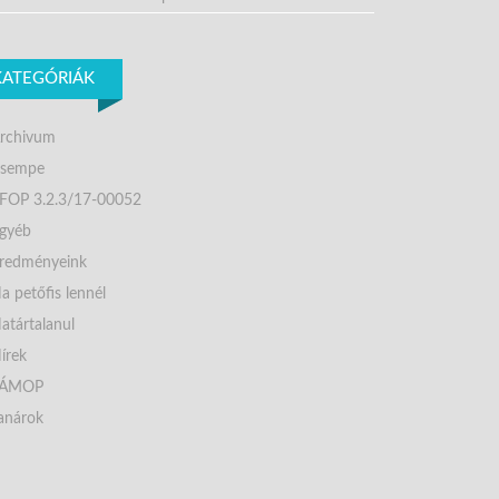
KATEGÓRIÁK
rchivum
sempe
FOP 3.2.3/17-00052
gyéb
redményeink
a petőfis lennél
atártalanul
írek
TÁMOP
anárok