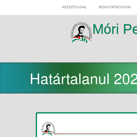
SKIP
KEZDŐOLDAL
BEMUTATKOZUNK
TO
CONTENT
Móri Pe
Határtalanul 202