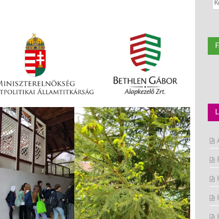
Searc
for: