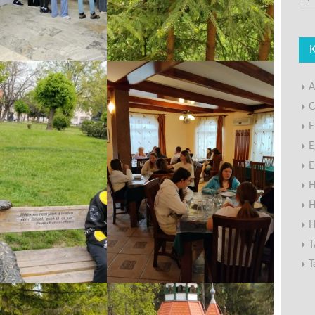
A
C
E
E
E
H
H
H
T