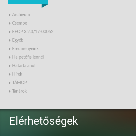
Archivum
Csempe
EFOP 3.2.3/17-00052
Egyéb
Eredményeink
Ha petőfis lennél
Határtalanul
Hírek
TÁMOP
Tanárok
Elérhetőségek