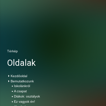
Térkép
Oldalak
Kezdőoldal
Bemutatkozunk
Iskolánkról
A csapat
Diákok: osztályok
Ez vagyok én!