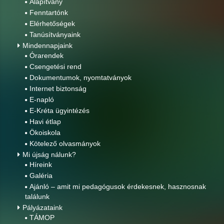
Alapítvány
Fenntartónk
Elérhetőségek
Tanúsítványaink
Mindennapjaink
Órarendek
Csengetési rend
Dokumentumok, nyomtatványok
Internet biztonság
E-napló
E-Kréta ügyintézés
Havi étlap
Ökoiskola
Kötelező olvasmányok
Mi újság nálunk?
Híreink
Galéria
Ajánló – amit mi pedagógusok érdekesnek, hasznosnak
találunk
Pályázataink
TÁMOP