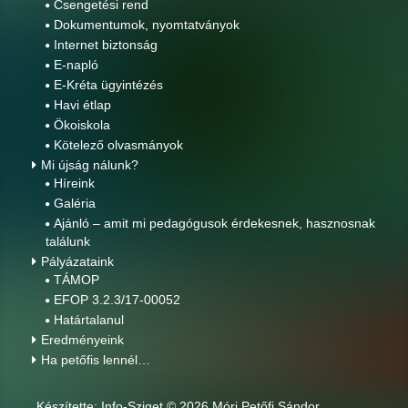
Csengetési rend
Dokumentumok, nyomtatványok
Internet biztonság
E-napló
E-Kréta ügyintézés
Havi étlap
Ökoiskola
Kötelező olvasmányok
Mi újság nálunk?
Híreink
Galéria
Ajánló – amit mi pedagógusok érdekesnek, hasznosnak
találunk
Pályázataink
TÁMOP
EFOP 3.2.3/17-00052
Határtalanul
Eredményeink
Ha petőfis lennél…
Készítette:
Info-Sziget
© 2026 Móri Petőfi Sándor