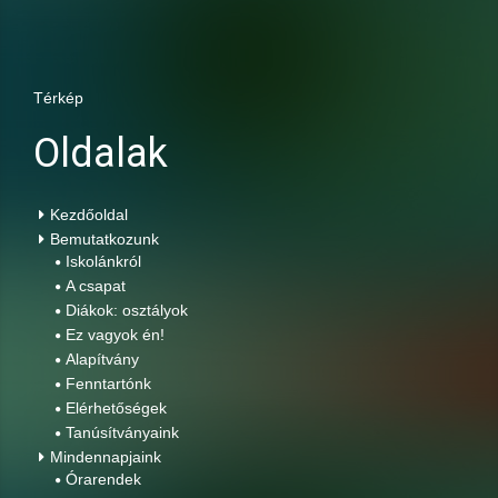
Térkép
Oldalak
Kezdőoldal
Bemutatkozunk
Iskolánkról
A csapat
Diákok: osztályok
Ez vagyok én!
Alapítvány
Fenntartónk
Elérhetőségek
Tanúsítványaink
Mindennapjaink
Órarendek