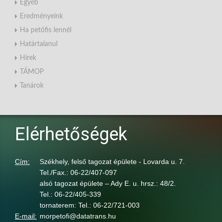
Egyéb
Eredményeink
Ha petőfis lennél
Határtalanul
Hírek
TÁMOP
Tanárok
Elérhetőségek
Cím:
Székhely, felső tagozat épülete - Lovarda u. 7.
Tel./Fax.: 06-22/407-097
alsó tagozat épülete – Ady E. u. hrsz.: 48/2.
Tel.: 06-22/405-339
tornaterem: Tel.: 06-22/721-003
E-mail:
morpetofi@datatrans.hu