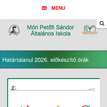
SKIP
MENU
TO
CONTENT
Móri Petőfi Sándor
Searc
for:
Általános Iskola
Határtalanul 2026. előkészítő órák