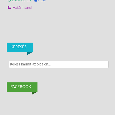
2026-06-10
PSAI
Határtalanul
KERESÉS
Search
for:
FACEBOOK