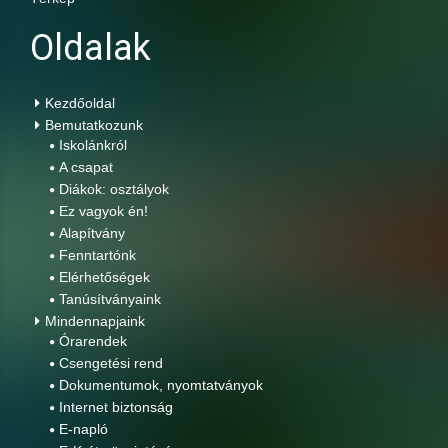
Oldalak
Kezdőoldal
Bemutatkozunk
Iskolánkról
A csapat
Diákok: osztályok
Ez vagyok én!
Alapítvány
Fenntartónk
Elérhetőségek
Tanúsítványaink
Mindennapjaink
Órarendek
Csengetési rend
Dokumentumok, nyomtatványok
Internet biztonság
E-napló