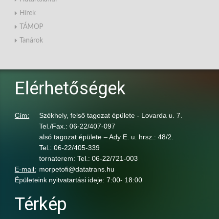
Hírek
TÁMOP
Tanárok
Elérhetőségek
Cím:
Székhely, felső tagozat épülete - Lovarda u. 7.
Tel./Fax.: 06-22/407-097
alsó tagozat épülete – Ady E. u. hrsz.: 48/2.
Tel.: 06-22/405-339
tornaterem: Tel.: 06-22/721-003
E-mail:
morpetofi@datatrans.hu
Épületeink nyitvatartási ideje: 7:00- 18:00
Térkép