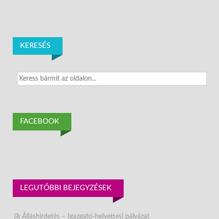
KERESÉS
Search
for:
FACEBOOK
LEGUTÓBBI BEJEGYZÉSEK
Álláshirdetés – Igazgató-helyettesi pályázat