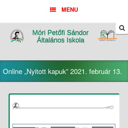
SKIP
MENU
TO
CONTENT
Móri Petőfi Sándor
Searc
for:
Általános Iskola
Online „Nyitott kapuk” 2021. február 13.